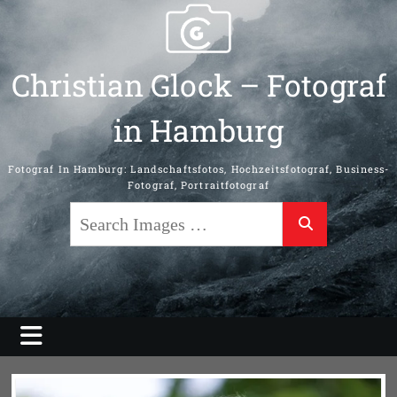
Skip
to
content
Christian Glock – Fotograf
in Hamburg
Fotograf In Hamburg: Landschaftsfotos, Hochzeitsfotograf, Business-
Fotograf, Portraitfotograf
Search