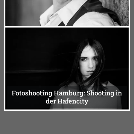
Fotoshooting mit dem Sänger und
Musical-Darsteller Stefan
Kasperkowiak
Fotoshooting Hamburg: Shooting in
der Hafencity