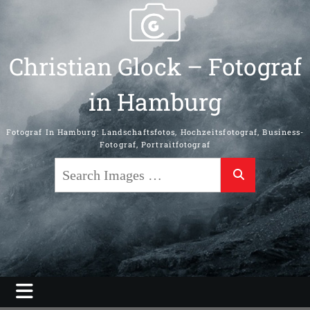
Skip
to
content
Christian Glock – Fotograf
in Hamburg
Fotograf In Hamburg: Landschaftsfotos, Hochzeitsfotograf, Business-
Fotograf, Portraitfotograf
Search