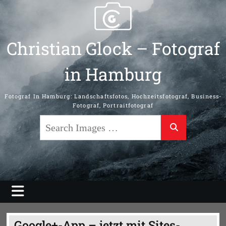
Skip
to
content
Christian Glock – Fotograf
in Hamburg
Fotograf In Hamburg: Landschaftsfotos, Hochzeitsfotograf, Business-
Fotograf, Portraitfotograf
Search
Google+-App – jetzt mit Sites-