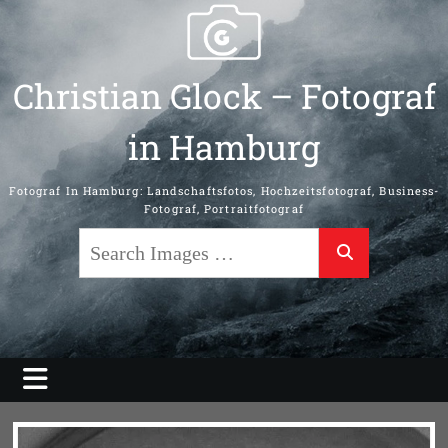
Skip
to
content
Christian Glock – Fotograf
in Hamburg
Fotograf In Hamburg: Landschaftsfotos, Hochzeitsfotograf, Business-
Fotograf, Portraitfotograf
Search