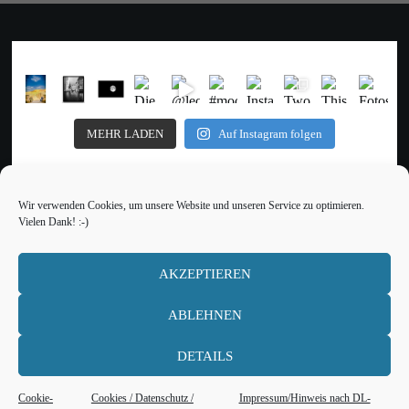
MEHR LADEN
Auf Instagram folgen
Wir verwenden Cookies, um unsere Website und unseren Service zu optimieren.
Vielen Dank! :-)
Impressum
Datenschutz
AKZEPTIEREN
ABLEHNEN
DETAILS
Cookies / Datenschutz / Impressum
Cookie-
Cookies / Datenschutz /
Impressum/Hinweis nach DL-
Proudly powered by WordPress
|
Theme: Snapfolio
|
By
Theme